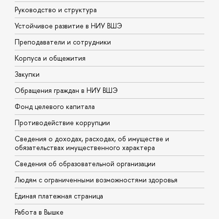
Руководство и структура
Д
Устойчивое развитие в НИУ ВШЭ
О
Преподаватели и сотрудники
П
Корпуса и общежития
В
Закупки
П
Обращения граждан в НИУ ВШЭ
А
Фонд целевого капитала
Д
Противодействие коррупции
Ц
Сведения о доходах, расходах, об имуществе и
Б
обязательствах имущественного характера
О
Сведения об образовательной организации
О
Людям с ограниченными возможностями здоровья
Единая платежная страница
Работа в Вышке