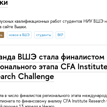
ки
пускных квалификационных работ студентов НИУ ВШЭ на
а сайте Вышки.
нь
новое в ВШЭ
студенты
ВКР
анда ВШЭ стала финалистом
онального этапа CFA Institut
arch Challenge
 в число финалистов регионального этапа международ
ионата по финансовому анализу CFA Institute Research 
й прошел 13 апреля в Чикаго.