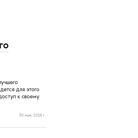
го
лучшего
идется для этого
доступ к своему
30 мая, 2016 г.