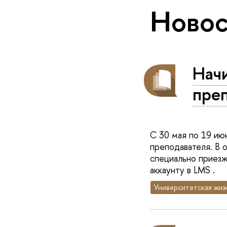
Новос
Начи
преп
С 30 мая по 19 ию
преподавателя. В 
специально приезж
аккаунту в LMS .
Университетская жиз