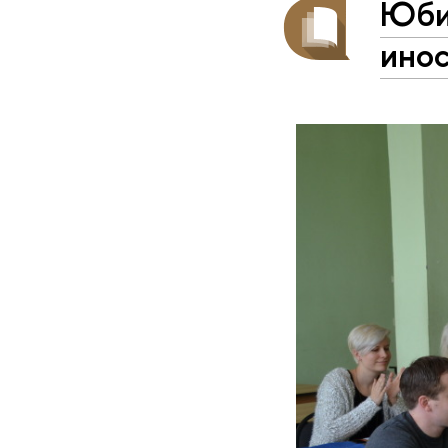
Юби
инос