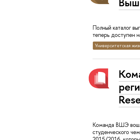
Выш
Полный каталог вы
теперь доступен н
Университетская жиз
Ком
реги
Rese
Команда ВШЭ вошла
студенческого чемп
2015/2016, которы