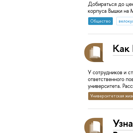
Добираться до цен
корпуса Вышки на 
Общество
велоку
Как
У сотрудников и с
ответственного по
университета. Расс
Университетская жиз
Узна