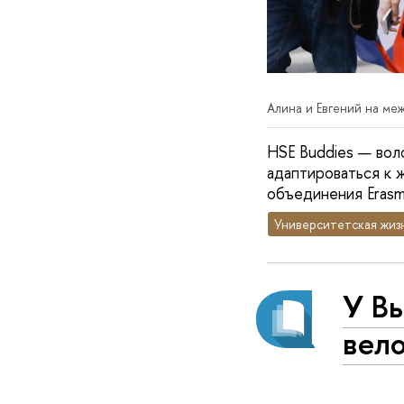
Алина и Евгений на м
HSE Buddies — вол
адаптироваться к 
объединения Erasm
Университетская жиз
У В
вел