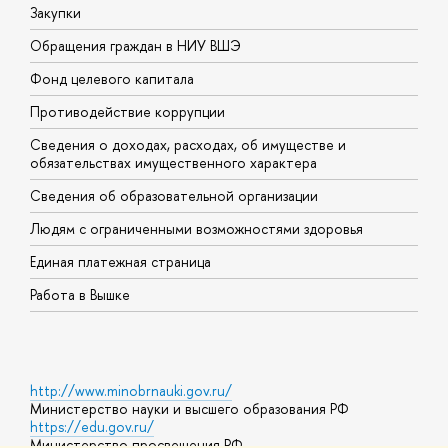
Закупки
П
Обращения граждан в НИУ ВШЭ
А
Фонд целевого капитала
Д
Противодействие коррупции
Ц
Сведения о доходах, расходах, об имуществе и
Б
обязательствах имущественного характера
О
Сведения об образовательной организации
О
Людям с ограниченными возможностями здоровья
Единая платежная страница
Работа в Вышке
http://www.minobrnauki.gov.ru/
Министерство науки и высшего образования РФ
https://edu.gov.ru/
Министерство просвещения РФ