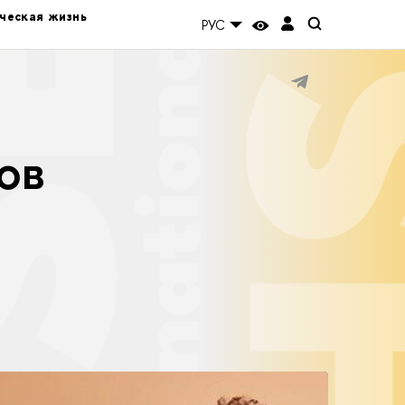
ческая жизнь
РУС
ов