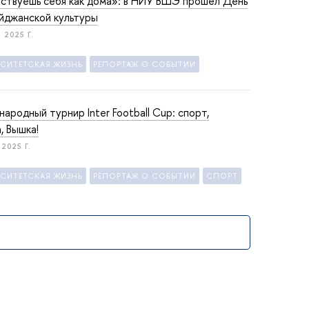
вствуешь себя как дома»: в НИУ ВШЭ прошел День
йджанской культуры
 2025 Г.
РСИТЕТСКАЯ ЖИЗНЬ
РЕПОРТАЖ О СОБЫТИИ
ародный турнир Inter Football Cup: спорт,
, Вышка!
2025 Г.
РСИТЕТСКАЯ ЖИЗНЬ
РЕПОРТАЖ О СОБЫТИИ
СПОРТ