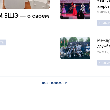
«Ты чу
азерба
5 ИЮНЯ,
М ВШЭ — о своем
УНИВЕ
Междун
НТЫ
дружба
26 МАЯ, 
УНИВЕ
ВСЕ НОВОСТИ