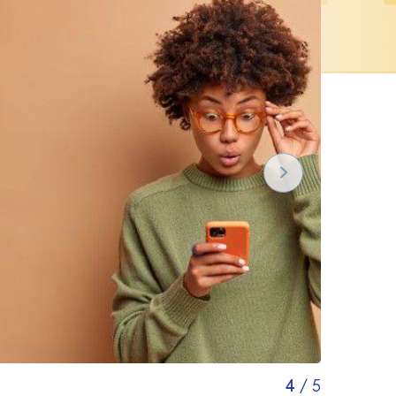
4
/
5