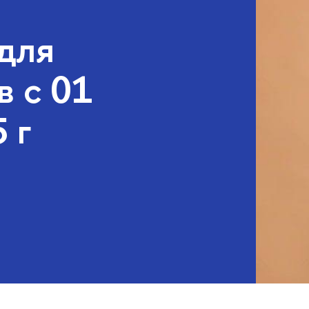
для
в с 01
 г