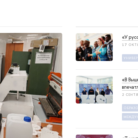
«У рус
17 ОКТЯ
УНИВЕ
«В Выш
впечат
2 СЕНТЯ
ОБРАЗ
МЕЖДУ