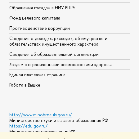
Обращения граждан в НИУ ВШЭ
А
Фонд целевого капитала
Д
Противодействие коррупции
Ц
Сведения о доходах, расходах, об имуществе и
Б
обязательствах имущественного характера
О
Сведения об образовательной организации
О
Людям с ограниченными возможностями здоровья
Единая платежная страница
Работа в Вышке
http://www.minobrnauki.gov.ru/
Министерство науки и высшего образования РФ
https://edu.gov.ru/
Министерство просвещения РФ
https://elearning.hse.ru/mooc