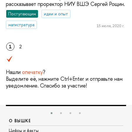
рассказывает проректор НИУ ВШЭ Сергей Рощин.
Поступающим
идеи и опыт
магистратура
15 июля, 2020 г.
1
2
Нашли
опечатку
?
Выделите её, нажмите Ctrl+Enter и отправьте нам
уведомление. Спасибо за участие!
О ВЫШКЕ
Цифры и факты
Л