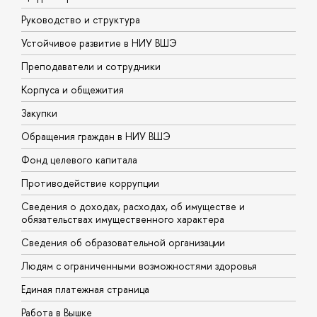
Руководство и структура
Д
Устойчивое развитие в НИУ ВШЭ
О
Преподаватели и сотрудники
П
Корпуса и общежития
В
Закупки
П
Обращения граждан в НИУ ВШЭ
А
Фонд целевого капитала
Д
Противодействие коррупции
Ц
Сведения о доходах, расходах, об имуществе и
Б
обязательствах имущественного характера
О
Сведения об образовательной организации
О
Людям с ограниченными возможностями здоровья
Единая платежная страница
Работа в Вышке