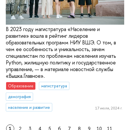
В 2023 году магистратура «Население и
развитие» вошла в рейтинг лидеров
образовательных программ НИУ ВШЭ. О том, в
чем ее особенность и уникальность, зачем
специалистам по проблемам населения изучать
Python, жилищную политику и государственное
управление, — в материале новостной службы
«Вышка.Главное».
Образование
магистратура
демография
население и развитие
17 июля, 2024 г.
1
2
3
4
5
6
7
8
9
10
11