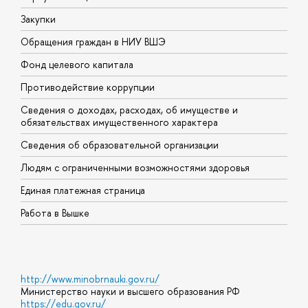
Закупки
П
Обращения граждан в НИУ ВШЭ
А
Фонд целевого капитала
Д
Противодействие коррупции
Ц
Сведения о доходах, расходах, об имуществе и
Б
обязательствах имущественного характера
О
Сведения об образовательной организации
О
Людям с ограниченными возможностями здоровья
Единая платежная страница
Работа в Вышке
http://www.minobrnauki.gov.ru/
Министерство науки и высшего образования РФ
https://edu.gov.ru/