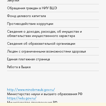
Закупки
П
Обращения граждан в НИУ ВШЭ
А
Фонд целевого капитала
Д
Противодействие коррупции
Ц
Сведения о доходах, расходах, об имуществе и
Б
обязательствах имущественного характера
О
Сведения об образовательной организации
О
Людям с ограниченными возможностями здоровья
Единая платежная страница
Работа в Вышке
http://www.minobrnauki.gov.ru/
Министерство науки и высшего образования РФ
https://edu.gov.ru/
Министерство просвещения РФ