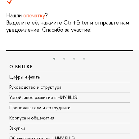
Нашли
опечатку
?
Выделите её, нажмите Ctrl+Enter и отправьте нам
уведомление. Спасибо за участие!
О ВЫШКЕ
Цифры и факты
Л
Руководство и структура
Д
Устойчивое развитие в НИУ ВШЭ
О
Преподаватели и сотрудники
П
Корпуса и общежития
В
Закупки
П
Обращения граждан в НИУ ВШЭ
А