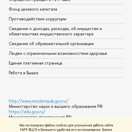
Фонд целевого капитала
Д
Противодействие коррупции
Ц
Сведения о доходах, расходах, об имуществе и
Б
обязательствах имущественного характера
О
Сведения об образовательной организации
О
Людям с ограниченными возможностями здоровья
Единая платежная страница
Работа в Вышке
http://www.minobrnauki.gov.ru/
Министерство науки и высшего образования РФ
https://edu.gov.ru/
Министерство просвещения РФ
https://elearning.hse.ru/mooc
Мы используем файлы cookies для улучшения работы сайта
Массовые открытые онлайн-курсы
НИУ ВШЭ и большего удобства его использования. Более