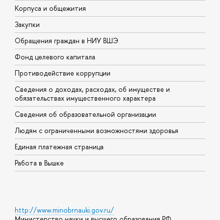
Корпуса и общежития
В
Закупки
П
Обращения граждан в НИУ ВШЭ
А
Фонд целевого капитала
Д
Противодействие коррупции
Ц
Сведения о доходах, расходах, об имуществе и
Б
обязательствах имущественного характера
О
Сведения об образовательной организации
О
Людям с ограниченными возможностями здоровья
Единая платежная страница
Работа в Вышке
http://www.minobrnauki.gov.ru/
Министерство науки и высшего образования РФ